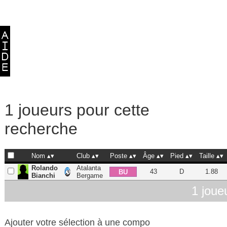
1 joueurs pour cette
recherche
Nom
Club
Poste
Âge
Pied
Taille
Rolando
Atalanta
43
D
1.88
BU
Bianchi
Bergame
1 joue
Ajouter votre sélection à une compo