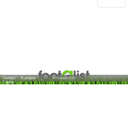
Contact
À propos
© Footalist 2026
Crédits