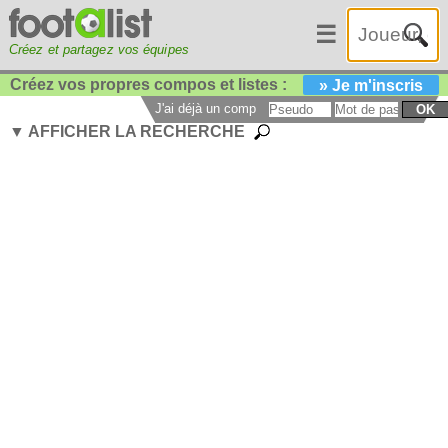
☰
Créez et partagez vos équipes
Créez vos propres compos et listes :
» Je m'inscris
J'ai déjà un compte :
OK
▼ AFFICHER LA RECHERCHE