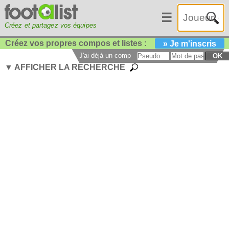
☰
Créez et partagez vos équipes
Créez vos propres compos et listes :
» Je m'inscris
J'ai déjà un compte :
OK
▼ AFFICHER LA RECHERCHE