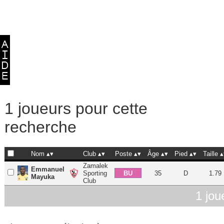
1 joueurs pour cette
recherche
Nom
Club
Poste
Âge
Pied
Taille
Zamalek
Emmanuel
BU
Sporting
35
D
1.79
Mayuka
Club
1 jou