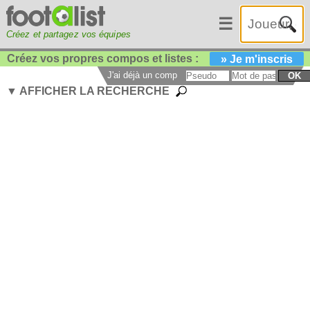
☰
Créez et partagez vos équipes
Créez vos propres compos et listes :
» Je m'inscris
J'ai déjà un compte :
OK
▼ AFFICHER LA RECHERCHE