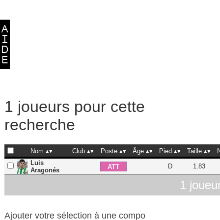
1 joueurs pour cette
recherche
Nom
Club
Poste
Âge
Pied
Taille
Luis
D
1.83
ATT
Aragonés
1 joueu
Ajouter votre sélection à une compo