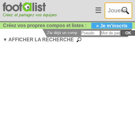
☰
Créez et partagez vos équipes
Créez vos propres compos et listes :
» Je m'inscris
J'ai déjà un compte :
OK
▼ AFFICHER LA RECHERCHE