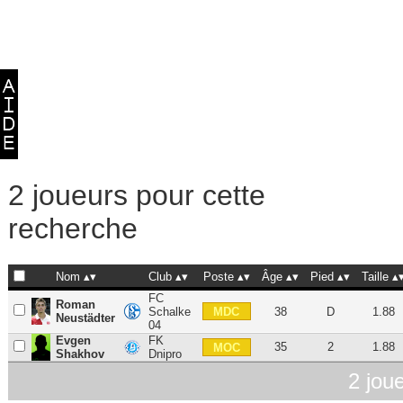
2 joueurs pour cette
recherche
Nom
Club
Poste
Âge
Pied
Taille
FC
Roman
MDC
Schalke
38
D
1.88
Neustädter
04
Evgen
FK
35
2
1.88
MOC
Shakhov
Dnipro
2 jou