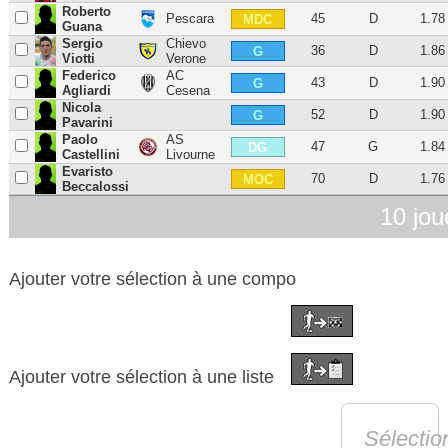
Roberto
Pescara
45
D
1.78
MDC
Guana
Sergio
Chievo
36
D
1.86
G
Viotti
Verone
Federico
AC
43
D
1.90
G
Agliardi
Cesena
Nicola
52
D
1.90
G
Pavarini
Paolo
AS
47
G
1.84
DG
Castellini
Livourne
Evaristo
70
D
1.76
MOC
Beccalossi
10 jou
Ajouter votre sélection à une compo
Ajouter votre sélection à une liste
Sélectio