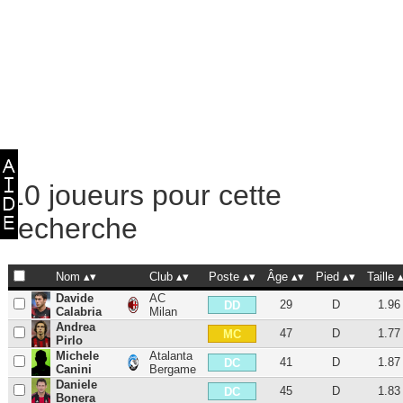
10 joueurs pour cette
recherche
Nom
Club
Poste
Âge
Pied
Taille
Davide
AC
29
D
1.96
DD
Calabria
Milan
Andrea
47
D
1.77
MC
Pirlo
Michele
Atalanta
41
D
1.87
DC
Canini
Bergame
Daniele
45
D
1.83
DC
Bonera