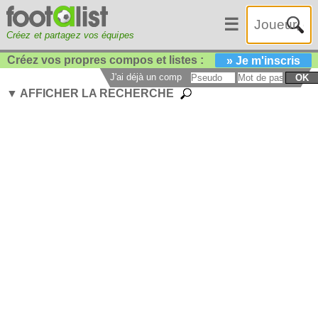
☰
Créez et partagez vos équipes
Créez vos propres compos et listes :
» Je m'inscris
J'ai déjà un compte :
OK
▼ AFFICHER LA RECHERCHE