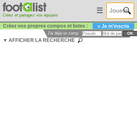
☰
Créez et partagez vos équipes
Créez vos propres compos et listes :
» Je m'inscris
J'ai déjà un compte :
OK
▼ AFFICHER LA RECHERCHE