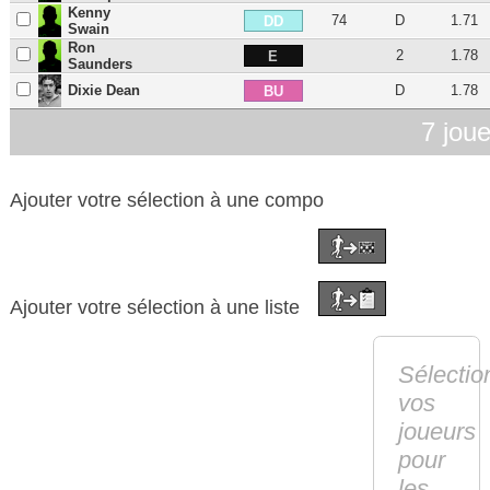
Kenny
74
D
1.71
DD
Swain
Ron
2
1.78
E
Saunders
Dixie Dean
D
1.78
BU
7 jou
Ajouter votre sélection à une compo
Ajouter votre sélection à une liste
Sélectio
vos
joueurs
pour
les