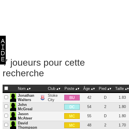
7 joueurs pour cette
recherche
Nom
Club
Poste
Âge
Pied
Taille
Jonathan
Stoke
42
D
1.83
BU
Walters
City
John
54
2
1.80
DC
McGreal
Jason
55
D
1.80
MC
McAteer
David
48
2
1.70
MC
Thompson