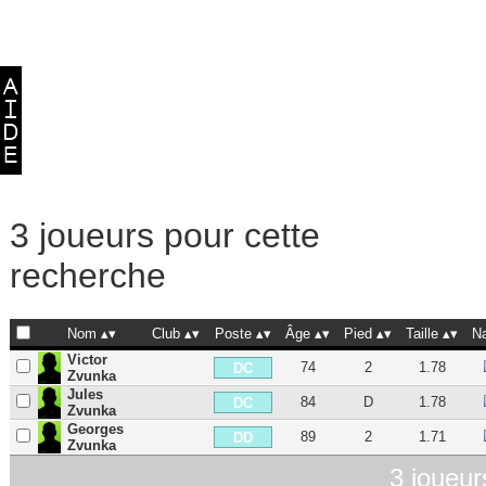
3 joueurs pour cette
recherche
Nom
Club
Poste
Âge
Pied
Taille
N
Victor
74
2
1.78
DC
Zvunka
Jules
84
D
1.78
DC
Zvunka
Georges
89
2
1.71
DD
Zvunka
3 joueur