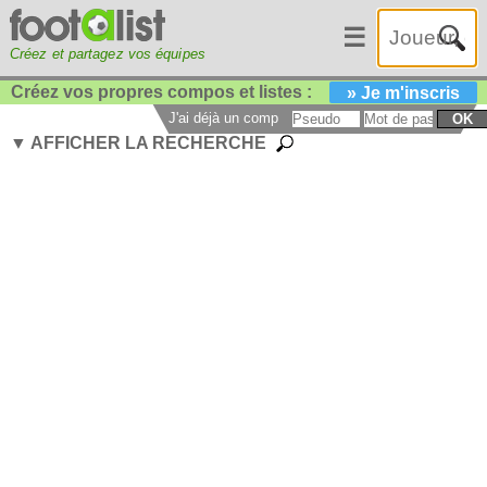
☰
Créez et partagez vos équipes
Créez vos propres compos et listes :
» Je m'inscris
J'ai déjà un compte :
OK
▼ AFFICHER LA RECHERCHE