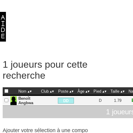
1 joueurs pour cette
recherche
Nom
Club
Poste
Âge
Pied
Taille
Na
Benoît
D
1.79
DD
Angbwa
1 joueur
Ajouter votre sélection à une compo