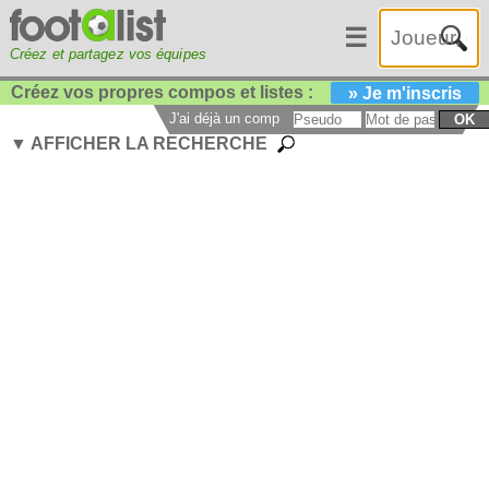
☰
Créez et partagez vos équipes
Créez vos propres compos et listes :
» Je m'inscris
J'ai déjà un compte :
OK
▼ AFFICHER LA RECHERCHE