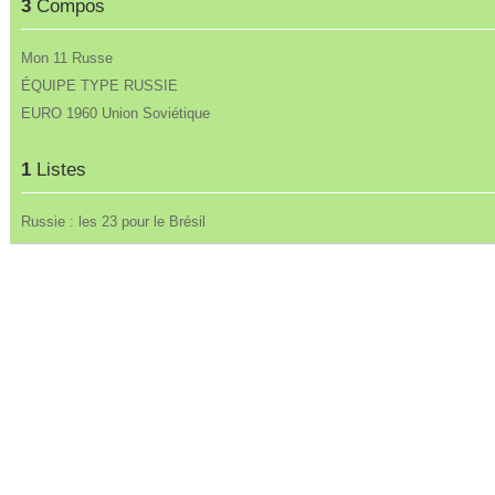
3
Compos
Mon 11 Russe
ÉQUIPE TYPE RUSSIE
EURO 1960 Union Soviétique
1
Listes
Russie : les 23 pour le Brésil