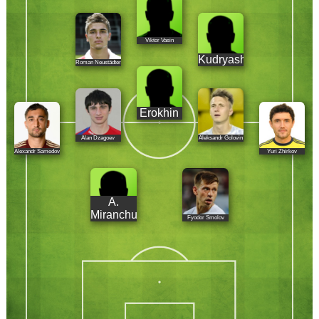
Viktor Vasin
Kudryashov
Roman Neustädter
Erokhin
Alan Dzagoev
Aleksandr Golovin
Alexandr Samedov
Yuri Zhirkov
A.
Miranchuk
Fyodor Smolov