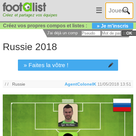
☰
Créez et partagez vos équipes
Créez vos propres compos et listes :
» Je m'inscris
J'ai déjà un compte :
OK
Russie 2018
» Faites la vôtre !
/ /
Russie
AgentColonelK
11/05/2018 13:51
Igor Akinfeev