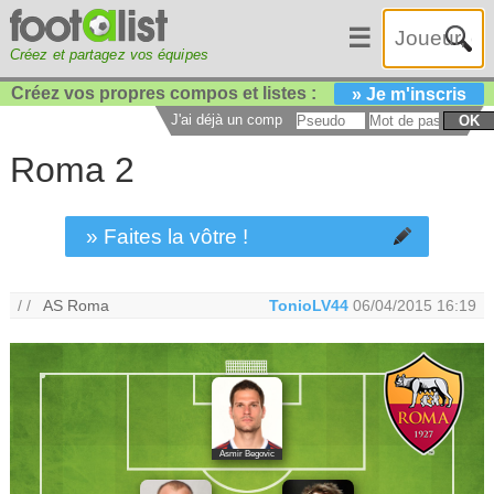
☰
Créez et partagez vos équipes
Créez vos propres compos et listes :
» Je m'inscris
J'ai déjà un compte :
OK
Roma 2
» Faites la vôtre !
/ /
AS Roma
TonioLV44
06/04/2015 16:19
Asmir Begovic