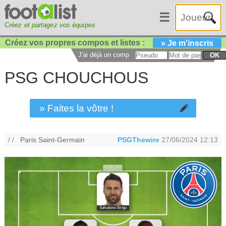
☰
Créez et partagez vos équipes
Créez vos propres compos et listes :
» Je m'inscris
J'ai déjà un compte :
OK
PSG CHOUCHOUS
» Faites la vôtre !
/ /
Paris Saint-Germain
PSGThewire
27/06/2024 12:13
Salvatore Sirigu