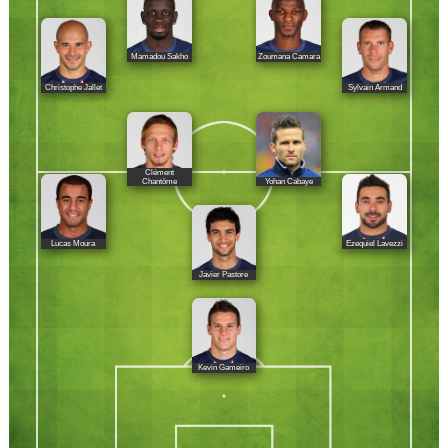
Mamadou Sakho
Zoumana Camara
Christophe Jallet
Sylvain Armand
Clément
Yohan Cabaye
Chantôme
Lucas Moura
Ezequiel Lavezzi
Javier Pastore
Kevin Gameiro