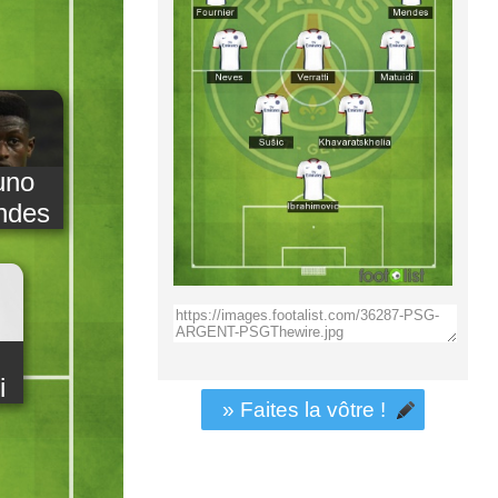
uno
ndes
i
» Faites la vôtre !