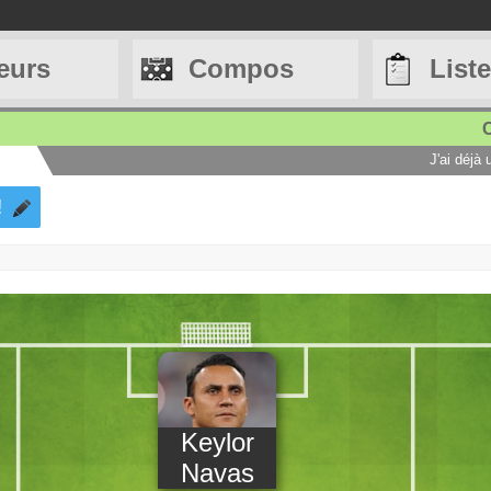
eurs
Compos
List
C
J'ai déjà
!
Keylor
Navas