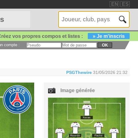
EN
ES
es
réez vos propres compos et listes :
» Je m'inscris
 un compte :
OK
PSGThewire
31/05/2026 21:32
Image générée