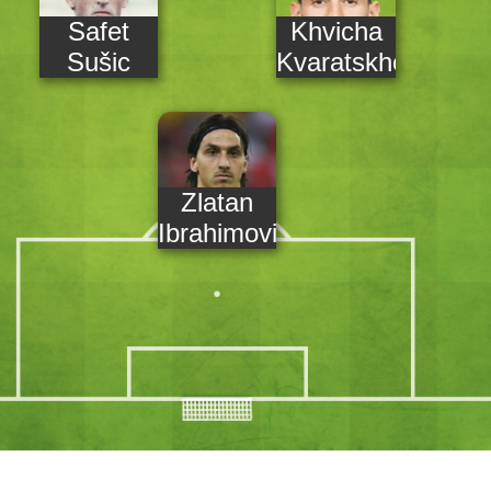
Safet
Khvicha
Sušic
Kvaratskhelia
Zlatan
Ibrahimovic