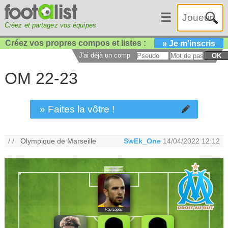
☰
Créez et partagez vos équipes
Créez vos propres compos et listes :
» Je m'inscris
J'ai déjà un compte :
OK
OM 22-23
» Faites la vôtre !
/ /
Olympique de Marseille
SwEk_One
14/04/2022 12:12
Pau López