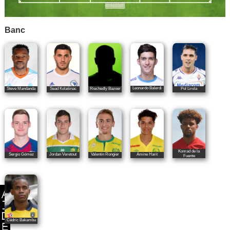
Banc
Leonardo Balerdi
Steve Mandanda
Sead Kolašinac
Riechedly Bazoer
Pol Lirola
Konrad de la
Sergio Gómez
Jordan Veretout
Valentin Rongier
Amine Harit
Fuente
Cédric Bakambu