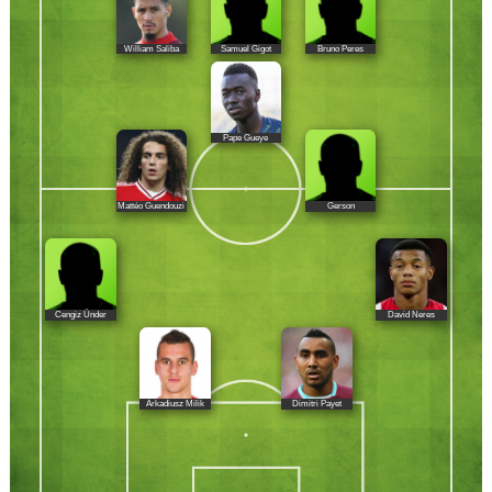
William Saliba
Samuel Gigot
Bruno Peres
Pape Gueye
Mattéo Guendouzi
Gerson
Cengiz Ünder
David Neres
Arkadiusz Milik
Dimitri Payet