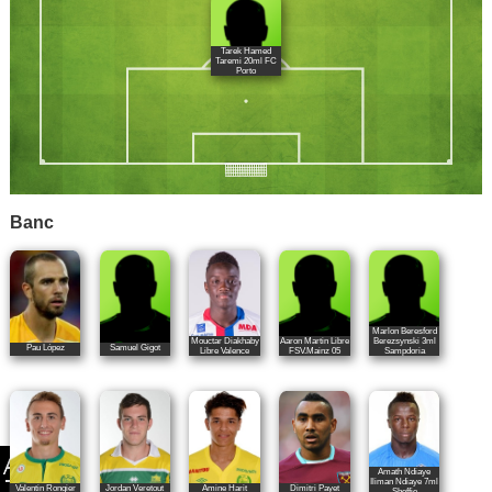
Tarek Hamed
Taremi 20ml FC
Porto
Banc
Marlon Beresford
Mouctar Diakhaby
Aaron Martin Libre
Berezsynski 3ml
Pau López
Samuel Gigot
Libre Valence
FSV.Mainz 05
Sampdoria
Amath Ndiaye
Iliman Ndiaye 7ml
Valentin Rongier
Jordan Veretout
Amine Harit
Dimitri Payet
Sheffie