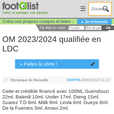
☰
Créez et partagez vos équipes
Créez vos propres compos et listes :
» Je m'inscris
J'ai déjà un compte :
OK
OM 2023/2024 qualifiée en
LDC
» Faites la vôtre !
/ /
Olympique de Marseille
XAVFRA
04/01/2023 11:17
Cette et crédible financé avec 100ML Guendouzi
22ml. Balerdi 10ml. Under 17ml. Dieng 15ml.
Suarez T.D 8ml. Milik 9ml. Lirola 6ml. Gueye 8ml.
De la Fuentes 3ml. Amavi 2ml.