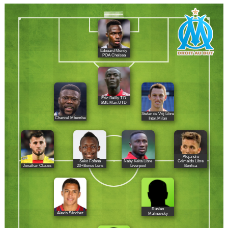
Édouard Mendy
POA Chelsea
Éric Bailly T.D
6ML Man.UTD
Stefan de Vrij Libre
Chancel Mbemba
Inter.Milan
Alejandro
Seko Fofana
Naby Keita Libre
Grimaldo Libre
Jonathan Clauss
20+Bonus Lens
Liverpool
Benfica
Ruslan
Alexis Sánchez
Malinovsky