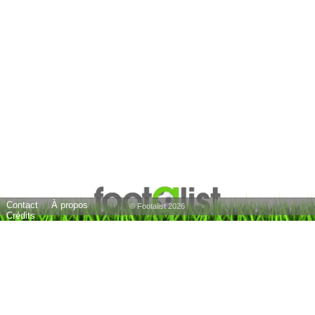
Contact
À propos
© Footalist 2026
Crédits