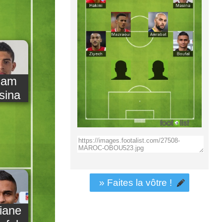
dam
sina
» Faites la vôtre !
iane