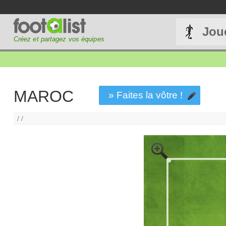
Jou
Créez et partagez vos équipes
MAROC
» Faites la vôtre !
/ /