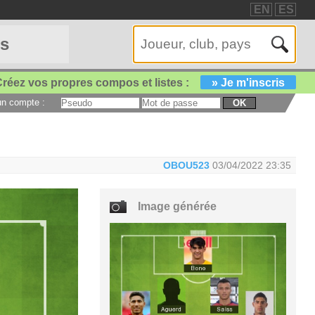
EN
ES
es
réez vos propres compos et listes :
» Je m'inscris
 un compte :
OK
OBOU523
03/04/2022 23:35
Image générée