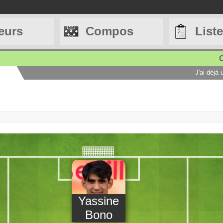
eurs
Compos
List
C
J'ai déjà
Yassine
Bono