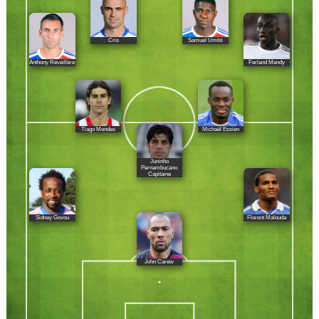
Cris
Samuel Umtiti
Anthony Réveillère
Ferland Mendy
Tiago Mendes
Michaël Essien
Juninho
Pernambucano
Capitaine
Sidney Govou
Florent Malouda
John Carew