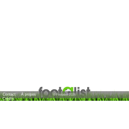
Contact
À propos
© Footalist 2026
Crédits