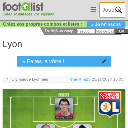
☰
Créez et partagez vos équipes
Créez vos propres compos et listes :
» Je m'inscris
J'ai déjà un compte :
OK
Lyon
» Faites la vôtre !
/ /
Olympique Lyonnais
VladKim13
25/11/2024 16:05
Grégory Coupet