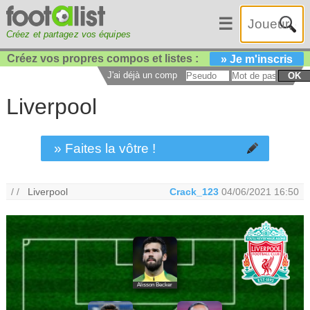
☰
Créez et partagez vos équipes
Créez vos propres compos et listes :
» Je m'inscris
J'ai déjà un compte :
OK
Liverpool
» Faites la vôtre !
/ /
Liverpool
Crack_123
04/06/2021 16:50
Alisson Becker