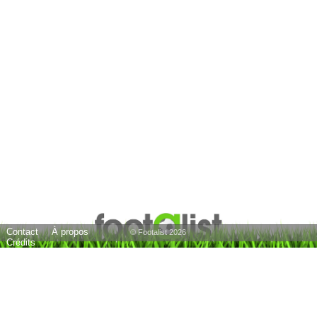
Contact
À propos
© Footalist 2026
Crédits