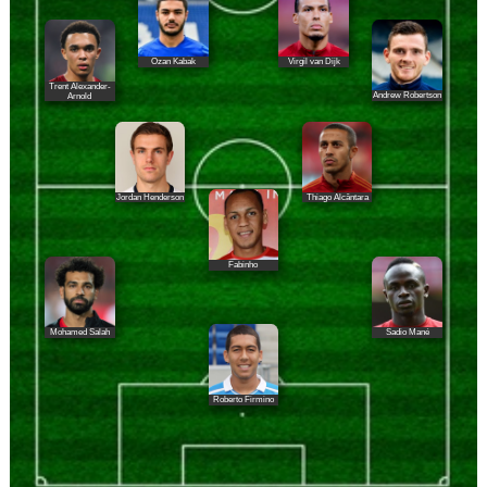
Ozan Kabak
Virgil van Dijk
Trent Alexander-
Andrew Robertson
Arnold
Jordan Henderson
Thiago Alcântara
Fabinho
Mohamed Salah
Sadio Mané
Roberto Firmino