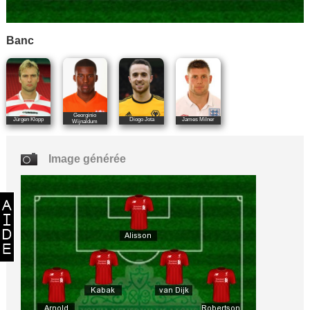
Banc
Georginio
Jürgen Klopp
Diogo Jota
James Milner
Wijnaldum
Image générée