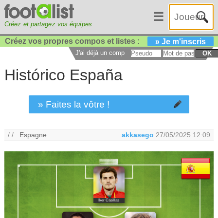
☰
Créez et partagez vos équipes
Créez vos propres compos et listes :
» Je m'inscris
J'ai déjà un compte :
OK
Histórico España
» Faites la vôtre !
/ /
Espagne
akkasego
27/05/2025 12:09
Iker Casillas