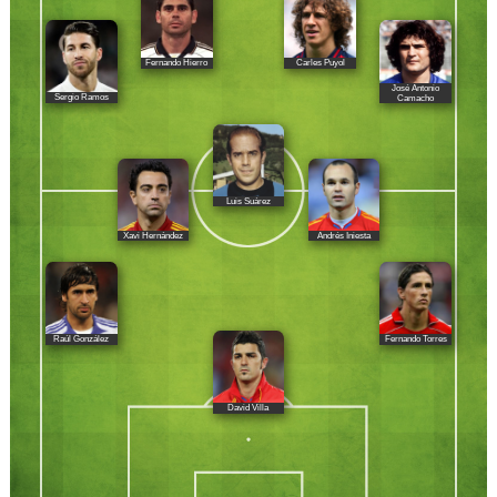
Fernando Hierro
Carles Puyol
José Antonio
Sergio Ramos
Camacho
Luis Suárez
Xavi Hernández
Andrés Iniesta
Raúl González
Fernando Torres
David Villa