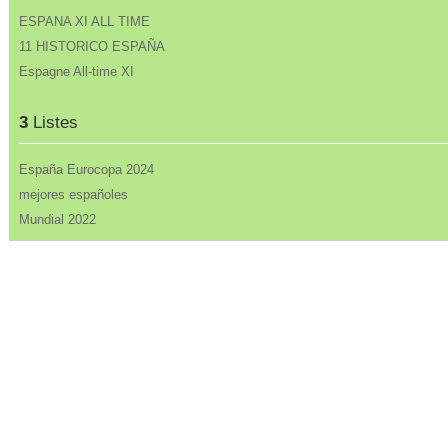
ESPANA XI ALL TIME
11 HISTORICO ESPAÑA
Espagne All-time XI
3
Listes
España Eurocopa 2024
mejores españoles
Mundial 2022