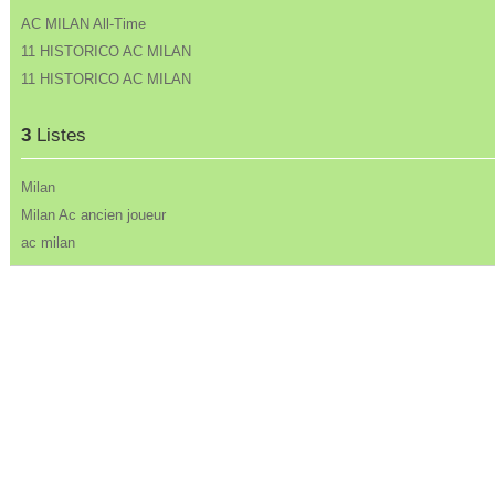
AC MILAN All-Time
11 HISTORICO AC MILAN
11 HISTORICO AC MILAN
3
Listes
Milan
Milan Ac ancien joueur
ac milan