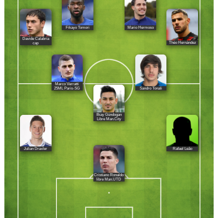
Fikayo Tomori
Mario Hermoso
Davide Calabria
Théo Hernández
cap
Marco Verratti
Sandro Tonali
25ML Paris-SG
Ilkay Gündogan
Libre Man.City
Julian Draxler
Rafael Leão
Cristiano Ronaldo
libre Man.UTD