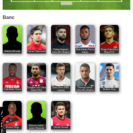
Banc
Felipe Augusto
Aldo Kalulu Pierre
Diogo Dalot libre
Antonio Mirante
Ciprian Tatarusanu
Libre ATL.Madrid
Kalulu
Man.UTD
Douglas Luiz Libre
Dani Olmo 20ML
Thomas Lemar
Fodé Ballo-Touré
Brahim Díaz
Aston Villa
Leipzig
Libre ATL.Madrid
Marcos Junior
Divock Origi
Olivier Giroud
Junior Messias