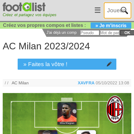
☰
Créez et partagez vos équipes
Créez vos propres compos et listes :
» Je m'inscris
J'ai déjà un compte :
OK
AC Milan 2023/2024
» Faites la vôtre !
/ /
AC Milan
XAVFRA
05/10/2022 13:08
Mike Maignan