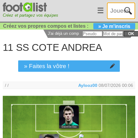
☰
Créez et partagez vos équipes
Créez vos propres compos et listes :
» Je m'inscris
J'ai déjà un compte :
OK
11 SS COTE ANDREA
» Faites la vôtre !
/ /
Aylooz00
08/07/2026 00:06
David De Gea