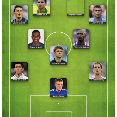
Thiago Silva
Raphaël Varane
Javier Zanetti
Ashley Cole
Blaise Matuidi
Claude Makélelé
Thomas Müller
Ángel Di María
Franck Ribéry
Jamie Vardy