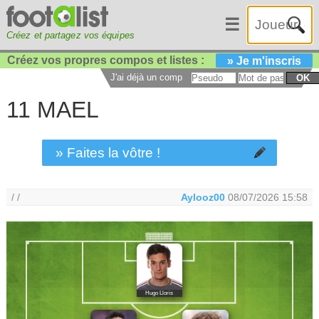
☰
Créez et partagez vos équipes
Créez vos propres compos et listes :
» Je m'inscris
J'ai déjà un compte :
OK
11 MAEL
» Faites la vôtre !
/ /
Aylooz00
08/07/2026 15:58
Hugo Lloris