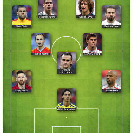
Raphaël Varane
Carles Puyol
Dani Alves
Dani Carvajal
Andrés Iniesta
Steven Gerrard
Antoine
Griezmann
Lionel Messi
Thierry Henry
Zlatan Ibrahimovic