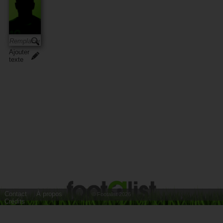
Ajouter
texte
Contact
À propos
© Footalist 2026
Crédits