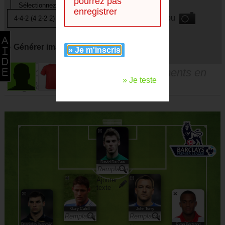
pourrez pas
enregistrer
ou
» Générer image avec
» Je m'inscris
Vous pouvez faire des remplacements en
» Je teste
drag & droppant les joueurs.
David De Gea
Ajouter
texte
Gary Cahill
John Terry
Branislav Ivanovic
Ryan Bertrand