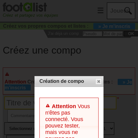
☰
Créez et partagez vos équipes
Créez vos propres compos et listes :
» Je m'inscris
J'ai déjà un compte :
OK
Créez une compo
Création de compo
Attention
Créez vos propres compos et listes :
» Je
m'inscris
Attention
Vous
n'êtes pas
connecté. Vous
pouvez tester,
mais vous ne