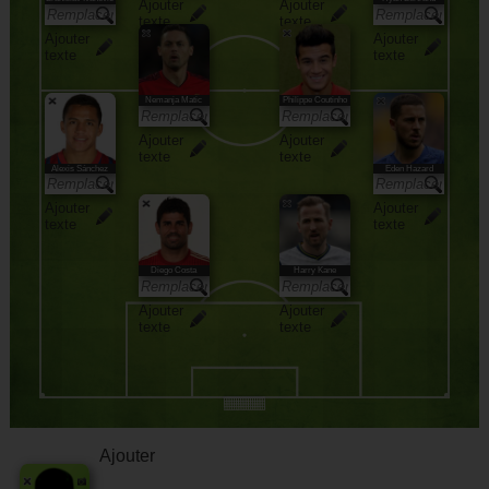
Ajouter
Ajouter
texte
texte
Ajouter
Ajouter
texte
texte
Nemanja Matic
Philippe Coutinho
Ajouter
Ajouter
texte
texte
Alexis Sánchez
Eden Hazard
Ajouter
Ajouter
texte
texte
Diego Costa
Harry Kane
Ajouter
Ajouter
texte
texte
Ajouter