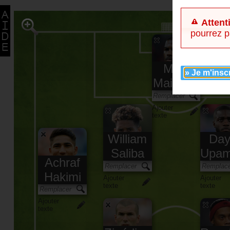
Attent
pourrez p
Mike
» Je m'insc
Maignan
Ajouter
texte
William
Day
Saliba
Upam
Achraf
Hakimi
Ajouter
Ajouter
texte
texte
Ajouter
texte