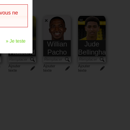
 vous ne
» Je teste
Erling
Willian
Jude
Haaland
Pacho
Bellingham
Ajouter
Ajouter
Ajouter
texte
texte
texte