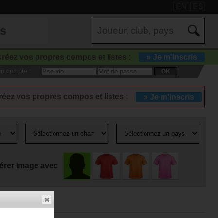
EN
ES
es
réez vos propres compos et listes :
» Je m'inscris
 un compte :
OK
réez vos propres compos et listes :
» Je m'inscris
érer image avec