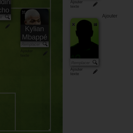
ldinho
Ajouter
texte
cho
Ajouter
Kylian
Mbappé
Ajouter
texte
Ajouter
texte