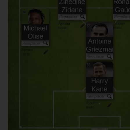
Zinédine
Rona
Zidane
Gaú
Ajouter
Ajouter
Michael
texte
texte
Olise
Antoine
Griezmann
Ajouter
texte
Ajouter
texte
Harry
Kane
Ajouter
texte