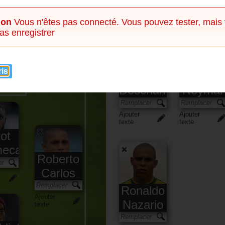
Banc
ion
Vous n'êtes pas connecté. Vous pouvez tester, mais
as enregistrer
ris
Didier
Deschamps
Neymar
Ajouter
Ajouter
texte
texte
ot
ecano
Roberto
Carlos
Ronaldo
Ajouter
Nazario
texte