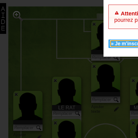
Attent
pourrez p
» Je m'insc
Ajouter
texte
Ajouter
LE RAT
M
texte
Ajouter
Ajou
texte
text
Ajouter