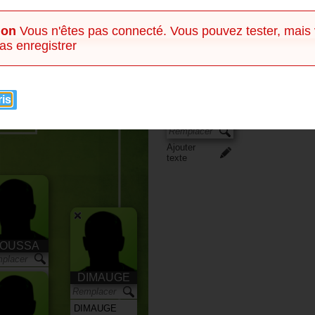
Ajouter
ion
Vous n'êtes pas connecté. Vous pouvez tester, mais
as enregistrer
ris
Ajouter
texte
OUSSA
DIMAUGE
ter
e