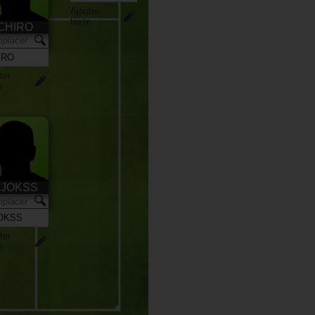
Ajouter
texte
CHIRO
ter
e
JOKSS
ter
e