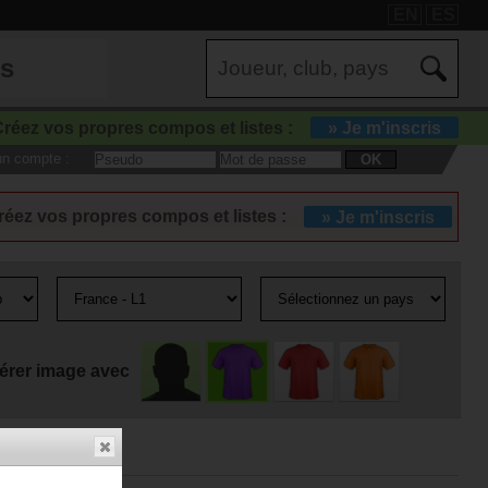
EN
ES
es
réez vos propres compos et listes :
» Je m'inscris
 un compte :
OK
réez vos propres compos et listes :
» Je m'inscris
érer image avec