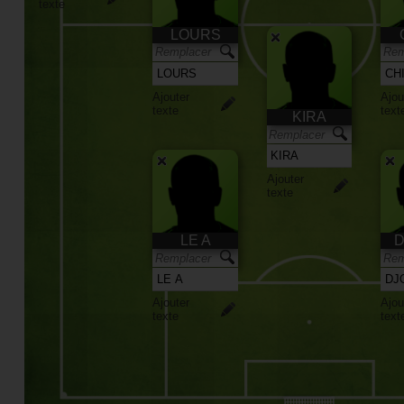
texte
LOURS
Ajouter
Ajou
texte
text
KIRA
Ajouter
texte
LE A
D
Ajouter
Ajou
texte
text