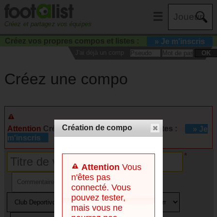
☰
Créez et partagez vos équipes
Créez vos propres compos et listes :
» Je m'inscris
J'ai déjà un compte :
OK
Créez une compo
Création de compo
Attention
Créez vos propres compos et listes :
» Je
m'inscris
Attention
Vous
n'êtes pas
connecté. Vous
pouvez tester,
mais vous ne