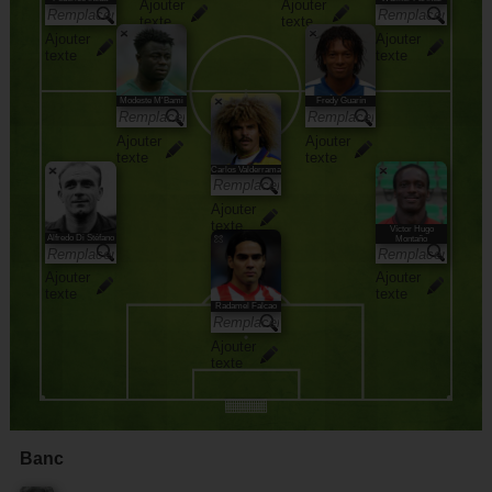
Ajouter
Ajouter
texte
texte
Ajouter
Ajouter
texte
texte
Modeste M'Bami
Fredy Guarín
Ajouter
Ajouter
texte
texte
Carlos Valderrama
Ajouter
texte
Víctor Hugo
Alfredo Di Stéfano
Montaño
Ajouter
Ajouter
texte
texte
Radamel Falcao
Ajouter
texte
Banc