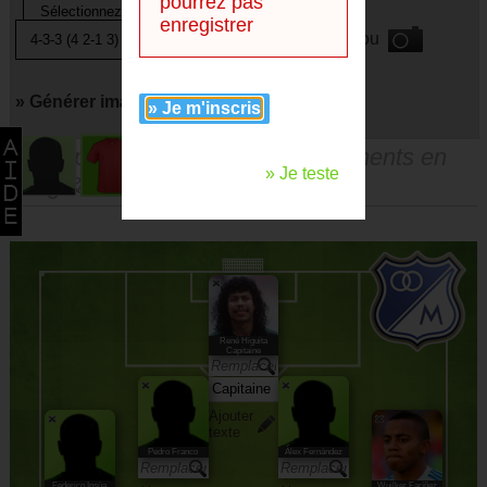
pourrez pas
enregistrer
ou
» Générer image avec
» Je m'inscris
Vous pouvez faire des remplacements en
» Je teste
drag & droppant les joueurs.
René Higuita
Capitaine
Ajouter
texte
Pedro Franco
Álex Fernández
Federico Insúa
Wuilker Faríñez