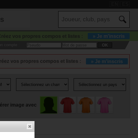
EN
ES
es
réez vos propres compos et listes :
» Je m'inscris
 un compte :
OK
réez vos propres compos et listes :
» Je m'inscris
érer image avec