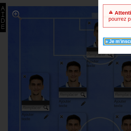
Attent
pourrez p
» Je m'insc
Ajouter
texte
Ajouter
Ajouter
texte
texte
Ajouter
texte