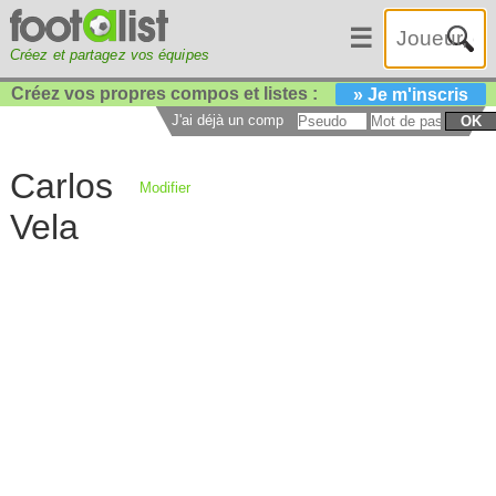
☰
Créez et partagez vos équipes
Créez vos propres compos et listes :
» Je m'inscris
J'ai déjà un compte :
OK
Carlos
Modifier
Vela