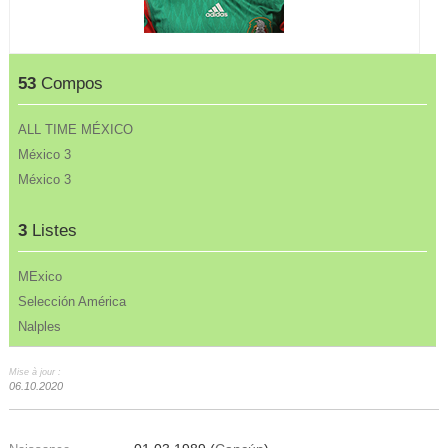
53
Compos
ALL TIME MÉXICO
México 3
México 3
3
Listes
MExico
Selección América
Nalples
Mise à jour :
06.10.2020