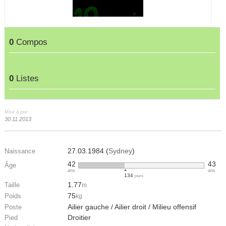
0
Compos
0
Listes
Mise à jour :
30.11.2013
27.03.1984 (
Sydney
)
Naissance
42
43
Âge
ans
ans
134
jours
1.77
Taille
m
75
Poids
kg
Ailier gauche / Ailier droit / Milieu offensif
Poste
Droitier
Pied