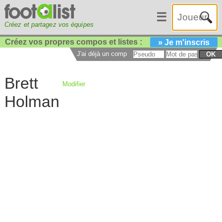
☰
Créez et partagez vos équipes
Créez vos propres compos et listes :
» Je m'inscris
J'ai déjà un compte :
OK
Brett
Modifier
Holman