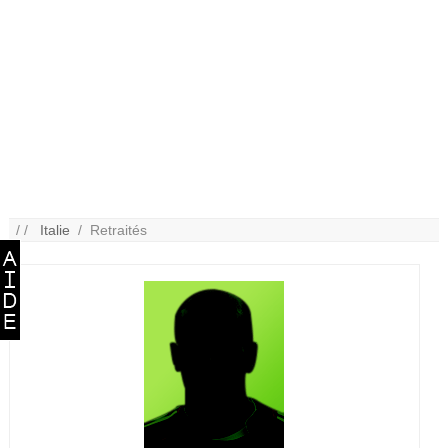
/ /
Italie
/ Retraités