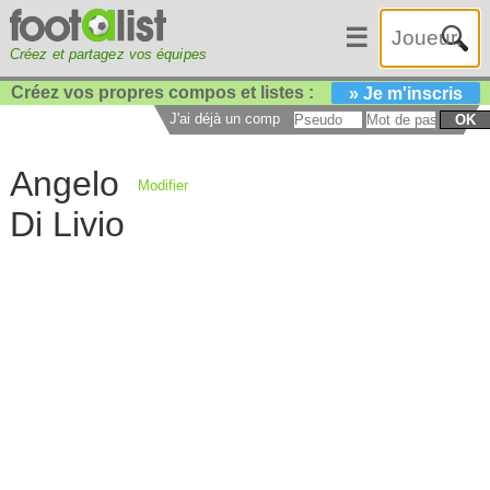
☰
Créez et partagez vos équipes
Créez vos propres compos et listes :
» Je m'inscris
J'ai déjà un compte :
OK
Angelo
Modifier
Di Livio