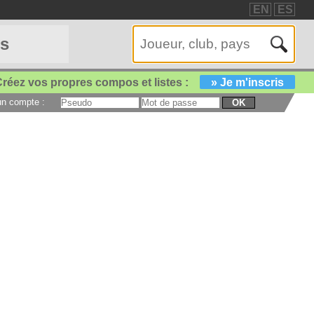
EN
ES
es
réez vos propres compos et listes :
» Je m'inscris
 un compte :
OK