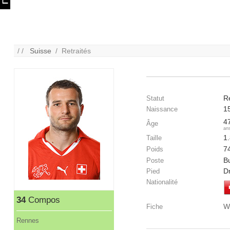
/ /
Suisse
/ Retraités
Re
Statut
1
Naissance
4
Âge
an
1
Taille
7
Poids
Bu
Poste
Dr
Pied
Nationalité
34
Compos
W
Fiche
Rennes