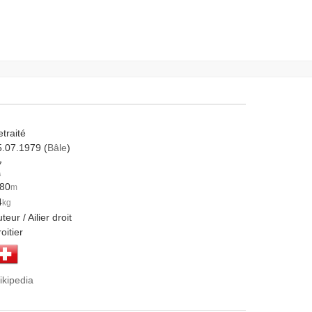
traité
5.07.1979 (
Bâle
)
7
s
.80
m
4
kg
teur / Ailier droit
oitier
ikipedia