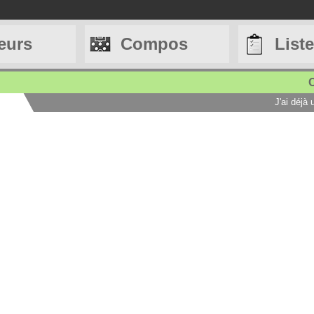
eurs
Compos
List
C
J'ai déjà