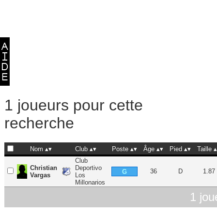
1 joueurs pour cette
recherche
Nom
Club
Poste
Âge
Pied
Taille
Club
Christian
Deportivo
36
D
1.87
G
Vargas
Los
Millonarios
1 jou