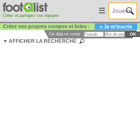
☰
Créez et partagez vos équipes
Créez vos propres compos et listes :
» Je m'inscris
J'ai déjà un compte :
OK
▼ AFFICHER LA RECHERCHE