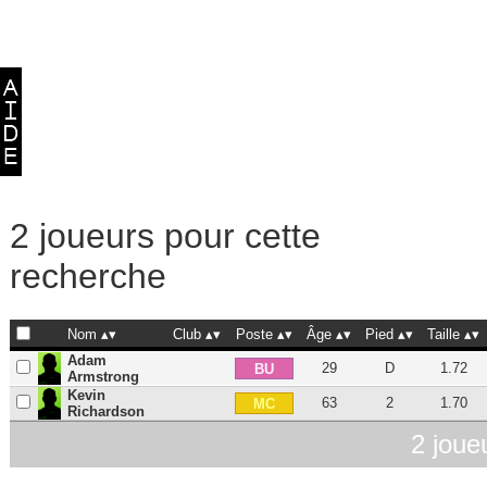
2 joueurs pour cette
recherche
Nom
Club
Poste
Âge
Pied
Taille
Adam
29
D
1.72
BU
Armstrong
Kevin
63
2
1.70
MC
Richardson
2 joue