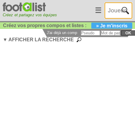
☰
Créez et partagez vos équipes
Créez vos propres compos et listes :
» Je m'inscris
J'ai déjà un compte :
OK
▼ AFFICHER LA RECHERCHE