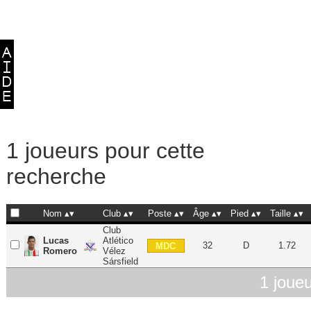
1 joueurs pour cette
recherche
Nom
Club
Poste
Âge
Pied
Taille
Club
Lucas
Atlético
32
D
1.72
MDC
Romero
Vélez
Sársfield
1 joue