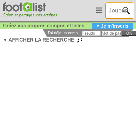
☰
Créez et partagez vos équipes
Créez vos propres compos et listes :
» Je m'inscris
J'ai déjà un compte :
OK
▼ AFFICHER LA RECHERCHE