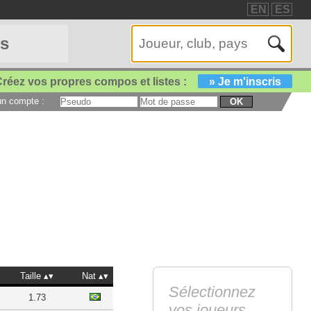
EN
ES
es
réez vos propres compos et listes :
» Je m'inscris
 un compte :
OK
Taille
Nat
Sélectionnez
1.73
vos joueurs