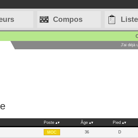
eurs
Compos
List
C
J'ai déjà
he
Poste
Âge
Pied
36
D
MOC