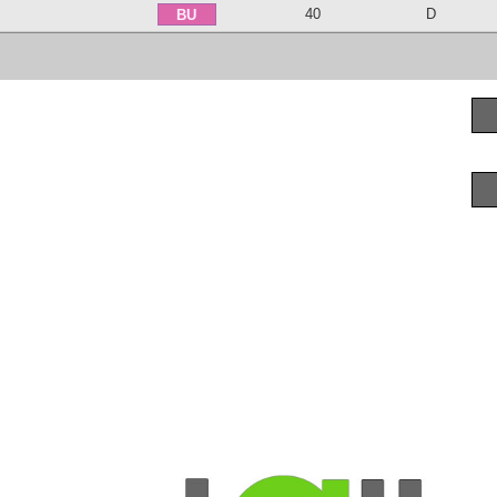
40
D
BU