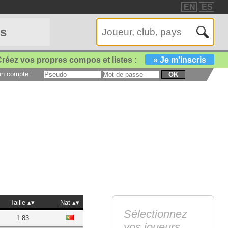
EN
ES
es
réez vos propres compos et listes :
» Je m'inscris
 un compte :
OK
Taille
Nat
Sélectionnez
1.83
vos joueurs