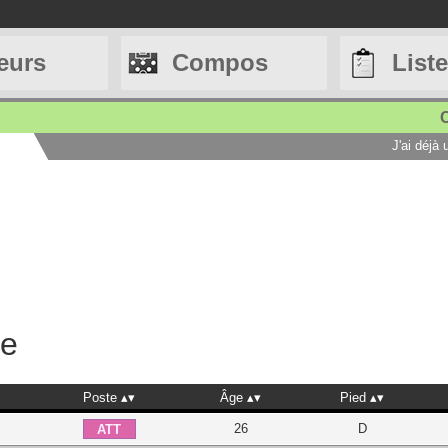
eurs
Compos
List
C
J'ai déjà
he
Poste
Âge
Pied
26
D
ATT