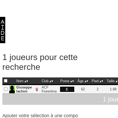
1 joueurs pour cette
recherche
Nom
Club
Poste
Âge
Pied
Taille
Giuseppe
ACF
62
2
1.68
E
Iachini
Fiorentina
1 jou
Ajouter votre sélection à une compo