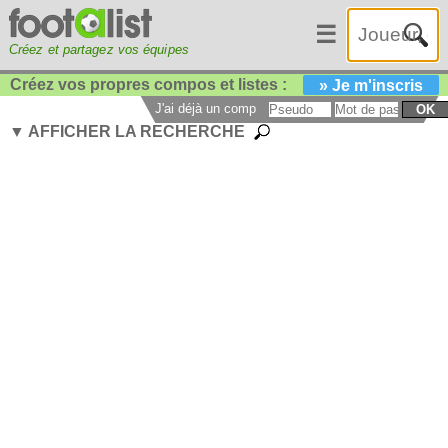
☰
Créez et partagez vos équipes
Créez vos propres compos et listes :
» Je m'inscris
J'ai déjà un compte :
OK
▼ AFFICHER LA RECHERCHE